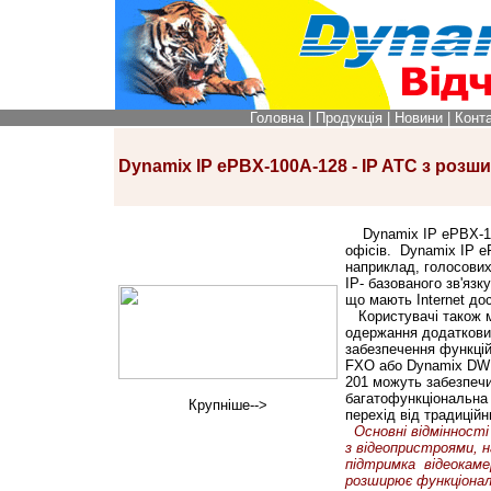
Головна
|
Продукція
|
Новини
|
Конт
Dynamix IP ePBX-100A-128 - IP ATC з роз
Dynamix IP ePBX-100
офісів. Dynamix IP e
наприклад, голосових
IP- базованого зв'яз
що мають Іnternet до
Користувачі також м
одержання додаткових
забезпечення функці
FXO або
Dynamix DW
201
можуть забезпечи
багатофункціональна
Крупніше-->
перехід від традицій
Основні відмінності
з відеопристроями, 
підтримка відеокаме
розширює функціонал