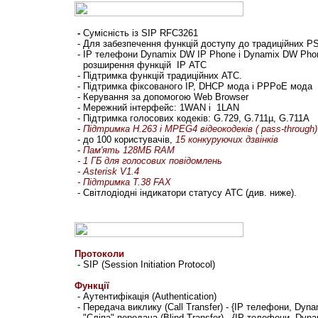
-
Сумісність із SIP RFC3261
-
Для забезпечення функцій доступу до традиційних 
- IP телефони
Dynamix DW IP Phone і Dynamix DW Pho
розширення функцій IP АТС
- Підтримка функцій традиційних АТС.
-
Підтримка фіксованого IP, DHCP мода і PPPoE мода
-
Керування за допомогою Web Browser
-
Мережний інтерфейс: 1WAN і 1LAN
- Підтримка голосових кодеків: G.729, G.711µ, G.711A
-
Підтримка H.263 і MPEG4 відеокодеків ( pass-through)
- до 100 користувачів,
15 конкуруючих дзвінків
-
Пам'ять 128МБ RAM
- 1 ГБ для голосових повідомлень
- Asterisk V1.4
-
Підтримка
T.38 FAX
- Світлодіодні індикатори статусу АТС (див. ниже).
Протоколи
-
SIP (Session Initiation Protocol)
Функції
- Аутентифікація (Authentication)
- Передача виклику (Call Transfer) - {IP телефони,
Dyna
- "Сліпа" передача (Blind Transfer) - {IP телефони,
Dyna