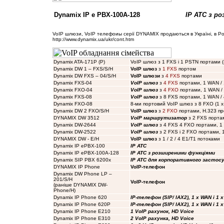
Dynamix IP e PBX-100A-128
IP ATC з р
VoIP шлюзи, VoIP телефоиы серії DYNAMIX продаються в Україні, в Рос
http://www.dynamix.ua/ukr/cont.htm
Dynamix ATA-171P (P)
VoIP шлюз з 1 FXS і 1 PSTN портами (
Dynamix DW 1 – FXS/S/H
VoIP шлюз
з
1 FXS
портом
Dynamix DW FXS – 04/S/H
VoIP шлюзи
з
4 FXS
портами
Dynamix FXS-04
VoIP шлюз
з
4 FXS
портами, 1 WAN / 
Dynamix FXO-04
VoIP шлюз
з
4 FXO
портами, 1 WAN / 
Dynamix FXS-08
VoIP шлюз
з 8 FXS портами, 1 WAN /
Dynamix FXO-08
8-ми портовий VoIP шлюз з 8 FXO (1 x
Dynamix DW 2 FXO/S/H
VoIP шлюз
з
2 FXO
портами, H.323 п
DYNAMIX DW 3512
VoIP маршрутизатор
з 2 FXS портам
Dynamix DW-2644
VoIP шлюз
з 4 FXS 4 FXO портами, 1
Dynamix DW-2522
VoIP шлюз
з 2 FXS і 2 FXO портами, 1
DYNAMIX DW - E/H
VoIP шлюз
з 1 / 2 / 4 E1/T1 потоками
Dynamix IP ePBX-100
IP ATC
Dynamix IP ePBX-100A-128
IP ATC з розширеними функціями
Dynamix SIP PBX 6200x
IP ATC для корпоративного застос
DYNAMIX IP Phone
VoIP-телефон
Dynamix DW Phone LP –
201/S/H
VoIP-телефон
(раніше DYNAMIX DW-
Phone/H
)
Dynamix IP Phone 620
IP-телефон (SIP/ IAX2), 1 x WAN і 1 x
Dynamix IP Phone 620P
IP-телефон (SIP/ IAX2), 1 x WAN і 1 x
Dynamix IP Phone E210
1 VoIP рахунок, HD Voice
Dynamix IP Phone E310
2 VoIP рахунка, HD Voice