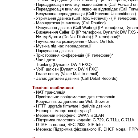
- Переадресація виклику, якщо зайнято (Call Forward on
- Переадресація виклику, якщо не відповідає (Call Forw
- Безумовна переадресація (Call Forward Unconditional)
- Утримання дзвінка (Call Hold/Retrieval) - {IP телефони
- Маршрутизація виклику (Call Routing)
- Очікування дзвінка (Call Waiting) {IP телефони,
Dynam
- Визначення Caller ID {IP телефони,
Dynamix DW FXS 
- Не турбувати (Do Not Disturb) {IP телефони}*
- Гнучка логіка розширення - Music On Hold
- Музика під час переадресації
- Паркування дзвінка
- Тристороння конференція {IP телефони}*
- Час і дата
- Trunking {
Dynamix DW 4 FXO
}
- VoIP шлюзи {
Dynamix DW 4 FXO
}
- Голос пошту (Voice Mail to e-mail)
- Запис деталей дзвінків (Call Detail Records).
Технічні особливості
- NAT трансляція
- Привітальне повідомлення для телефонів
- Керування: за допомогою Web Browser
- HTTP upgrade firmware і файлів дзвінків
- Експорт - імпорт конфігурації
- Мережний інтерфейс: 1WAN и 1LAN
- Підтримка голосових кодеків: G.729, G.711µ, G.711A
- DTMF: в полосі, RFC 2833, SIP-Info
- Мережа: Підтримка фіксованого IP, DHCP мода і PP