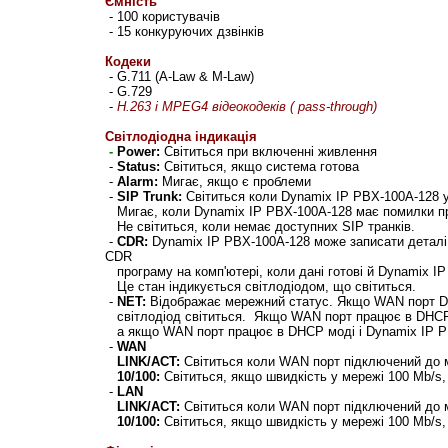
Ємність
- 100 користувачів
- 15 конкуруючих дзвінків
Кодеки
- G.711 (A-Law & M-Law)
- G.729
-
H.263 і MPEG4 відеокодеків ( pass-through)
Світлодіодна індикація
-
Power:
Світиться при включенні живлення
-
Status:
Світиться, якщо система готова
-
Alarm:
Мигає, якщо є проблеми
-
SIP Trunk:
Світиться коли Dynamix IP PBX-100
A-128
у
Мигає, коли Dynamix IP PBX-100
A-128
має помилки пр
Не світиться, коли немає доступних SIP транків.
-
CDR:
Dynamix IP PBX-100
A-128
може записати деталі 
CDR
програму на комп'ютері, коли дані готові й Dynamix I
Це стан індикується світлодіодом, що світиться.
-
NET:
Відображає мережний статус. Якщо WAN порт D
світлодіод світиться. Якщо WAN порт працює в DHCP 
а якщо WAN порт працює в DHCP моді і Dynamix IP PBX
-
WAN
LINK/ACT:
Світиться коли WAN порт підключений до м
10/100:
Світиться, якщо швидкість у мережі 100 Mb/s, 
-
LAN
LINK/ACT:
Світиться коли WAN порт підключений до м
10/100:
Світиться, якщо швидкість у мережі 100 Mb/s, 