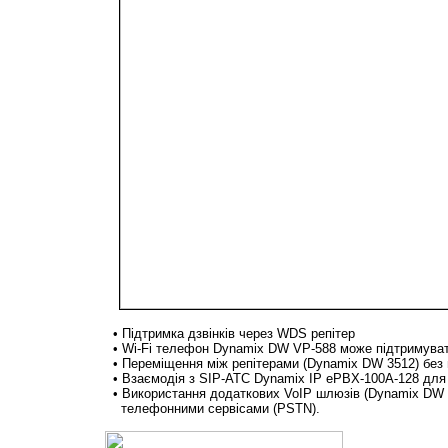
• Підтримка дзвінків через WDS репітер
• Wi-Fi телефон
Dynamix DW VP-588
може підтримуват
• Переміщення між репітерами (
Dynamix DW 3512
) без
• Взаємодія з SIP-АТС
Dynamix IP ePBX-100
A-128 для
• Використання додаткових VoIP шлюзів (
Dynamix DW
телефонними сервісами (PSTN).