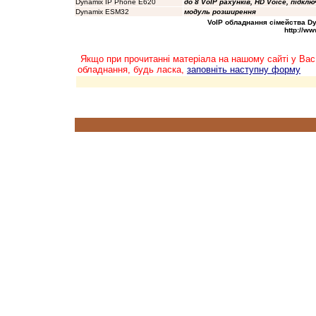
Dynamix IP Phone E620
до 8 VoIP рахунків, HD Voice, підкл
Dynamix ESM32
модуль розширення
VoIP
обладнання сімейства Dyna
http://w
Якщо при прочитанні матеріала на нашому сайті у Вас
обладнання, будь ласка,
заповніть наступну форму