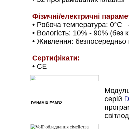
Фізичні
/
електричні параме
•
Робоча температура
: 0°C -
•
Вологість
: 10% - 90% (без 
•
Живлення: безпосередньо в
Сертифікати:
• CE
Модуль
серій
D
DYNAMIX ESM32
програ
світло