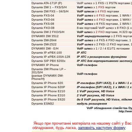
Dynamix ATA-171P (P)
VoIP шлюз з 1 FXS і 1 PSTN портами (
Dynamix DW 1 – FXS/S/H
VoIP шлюз
з
1 FXS
портом
Dynamix DW FXS – 04/S/H
VoIP шлюзи
з
4 FXS
портами
Dynamix FXS-04
VoIP шлюз
з
4 FXS
портами, 1 WAN / 
Dynamix FXO-04
VoIP шлюз
з
4 FXO
портами, 1 WAN / 
Dynamix FXS-08
VoIP шлюз
з 8 FXS портами, 1 WAN /
Dynamix FXO-08
8-ми портовий VoIP шлюз з 8 FXO (1 x
Dynamix DW 2 FXO/S/H
VoIP шлюз
з
2 FXO
портами, H.323 п
DYNAMIX DW 3512
VoIP маршрутизатор
з 2 FXS портам
Dynamix DW-2644
VoIP шлюз
з 4 FXS 4 FXO портами, 1
Dynamix DW-2522
VoIP шлюз
з 2 FXS і 2 FXO портами, 1
DYNAMIX DW - E/H
VoIP шлюз
з 1 / 2 / 4 E1/T1 потоками
Dynamix IP ePBX-100
IP ATC
Dynamix IP ePBX-100A-128
IP ATC з розширеними функціями
Dynamix SIP PBX 6200x
IP ATC для корпоративного застос
DYNAMIX IP Phone
VoIP-телефон
Dynamix DW Phone LP –
201/S/H
VoIP-телефон
(раніше DYNAMIX DW-
Phone/H
)
Dynamix IP Phone 620
IP-телефон (SIP/ IAX2), 1 x WAN і 1 x
Dynamix IP Phone 620P
IP-телефон (SIP/ IAX2), 1 x WAN і 1 x
Dynamix IP Phone E210
1 VoIP рахунок, HD Voice
Dynamix IP Phone E310
2 VoIP рахунка, HD Voice
Dynamix IP Phone E620
до 8 VoIP рахунків, HD Voice, підкл
Dynamix ESM32
модуль розширення
VoIP
обладнання сімейства Dyna
http://w
Якщо при прочитанні матеріала на нашому сайті у Вас
обладнання, будь ласка,
заповніть наступну форму