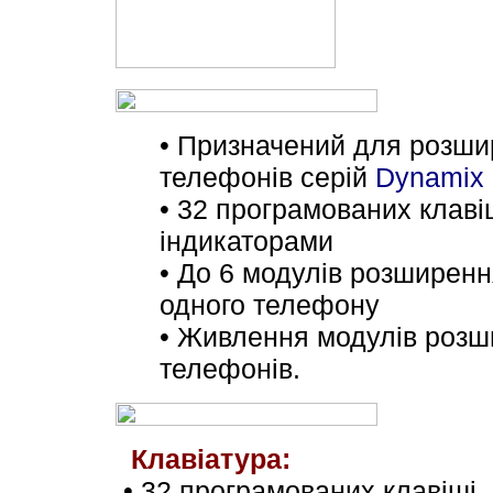
•
Призначений для розши
телефонів серій
Dynamix 
•
32 програмованих клаві
індикаторами
•
До 6 модулів розширенн
одного телефону
•
Живлення модулів розши
телефонів.
Клавіатура:
•
32 програмованих клавіші