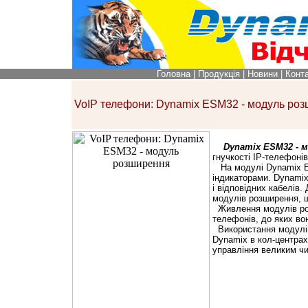
Головна
|
Продукція
|
Новини
|
Конт
VoIP телефони: Dynamix ESM32 - модуль ро
Dynamix ESM32 - 
гнучкості IP-телефонів
На модулі Dynamix
індикаторами
. Dynam
і відповідних кабелів
модулів розширення, 
Живлення модулів р
телефонів, до яких во
Використання модулі
Dynamix в кол-центра
управління великим чи