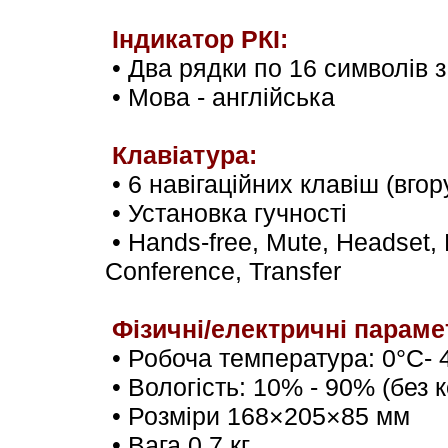
Індикатор РКІ
:
•
Два рядки по 16 символів з
•
Мова - англійська
Клавіатура:
•
6 навігаційних клавіш (вгору
•
Установка гучності
• Hands-free, Mute, Headset,
Conference, Transfer
Фізичні
/
електричні параме
•
Робоча температура
: 0°C-
•
Вологість
: 10% - 90% (без 
•
Розміри
168×205×85 мм
•
Вага
0,7 кг