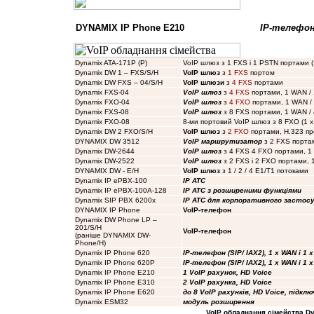
DYNAMIX IP Phone E210
IP-телефо
Dynamix ATA-171P (P)
VoIP шлюз з 1 FXS і 1 PSTN портами (
Dynamix DW 1 – FXS/S/H
VoIP шлюз
з
1 FXS
портом
Dynamix DW FXS – 04/S/H
VoIP шлюзи
з
4 FXS
портами
Dynamix FXS-04
VoIP шлюз
з
4 FXS
портами, 1 WAN / 
Dynamix FXO-04
VoIP шлюз
з
4 FXO
портами, 1 WAN / 
Dynamix FXS-08
VoIP шлюз
з 8 FXS портами, 1 WAN /
Dynamix FXO-08
8-ми портовий VoIP шлюз з 8 FXO (1 x
Dynamix DW 2 FXO/S/H
VoIP шлюз
з
2 FXO
портами, H.323 п
DYNAMIX DW 3512
VoIP маршрутизатор
з 2 FXS портам
Dynamix DW-2644
VoIP шлюз
з 4 FXS 4 FXO портами, 1
Dynamix DW-2522
VoIP шлюз
з 2 FXS і 2 FXO портами, 1
DYNAMIX DW - E/H
VoIP шлюз
з 1 / 2 / 4 E1/T1 потоками
Dynamix IP ePBX-100
IP ATC
Dynamix IP ePBX-100A-128
IP ATC з розширеними функціями
Dynamix SIP PBX 6200x
IP ATC для корпоративного застос
DYNAMIX IP Phone
VoIP-телефон
Dynamix DW Phone LP –
201/S/H
VoIP-телефон
(раніше DYNAMIX DW-
Phone/H
)
Dynamix IP Phone 620
IP-телефон (SIP/ IAX2), 1 x WAN і 1 x
Dynamix IP Phone 620P
IP-телефон (SIP/ IAX2), 1 x WAN і 1 x
Dynamix IP Phone E210
1 VoIP рахунок, HD Voice
Dynamix IP Phone E310
2 VoIP рахунка, HD Voice
Dynamix IP Phone E620
до 8 VoIP рахунків, HD Voice, підкл
Dynamix ESM32
модуль розширення
VoIP
обладнання сімейства Dyna