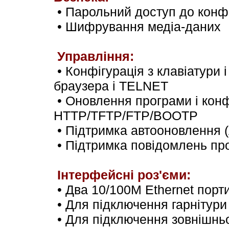
•
Парольний доступ до конфі
•
Шифрування медіа-даних
Управління
:
•
Конфігурація з клавіатури і
браузера і
TELNET
•
Оновлення програми і конф
HTTP/TFTP/FTP/BOOTP
•
Підтримка автооновлення
(
•
Підтримка повідомлень про
Інтерфейсні роз'єми
:
• Два 10/100M Ethernet порти
•
Для підключення гарнітури
•
Для підключення зовнішнь