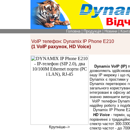
Головна
|
Продукція
|
Новини
|
Конт
VoIP телефон: Dynamix IP Phone E210
(1 VoIP рахунок, HD Voice)
Dynamix VoIP (IP)
дозволяють здійснюват
іншу IP мережу і що п
Dynamix
є простими у
Dynamix
перетворює го
загального користуван
інтегровані в офісну
значно зменшити витра
VoIP телефон Dynami
надійну роботу з поді
Dynamix IP Phone E
HD Voice
- термін, 
порівнянні з традицій
спектр частот 300-330
Крупніше-->
спектр частот - до 70