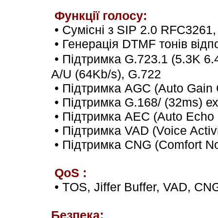
Функції голосу
:
•
Сумісні з
SIP 2.0 RFC3261,
•
Генерація DTMF тонів відп
•
Підтримка
G.723.1 (5.3K 6.
A/U (64Kb/s), G.722
•
Підтримка
AGC (Auto Gain C
•
Підтримка
G.168/ (32ms) е
•
Підтримка
AEC (Auto Echo C
•
Підтримка
VAD (Voice Activi
•
Підтримка
CNG (Comfort Noi
QoS :
• TOS, Jiffer Buffer, VAD, CN
Безпека
: