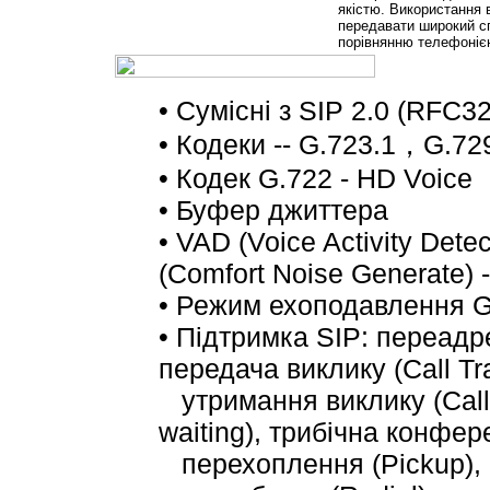
якістю. Використання 
передавати широкий сп
порівнянню телефонією
•
Сумісні з
SIP 2.0 (RFC32
• Кодеки -- G.723.1
G.72
，
•
Кодек G.722 - HD Voice
• Буфер джиттера
• VAD (Voice Activity Detec
(Comfort Noise Generate) 
•
Режим ехоподавлення
G
•
Підтримка
SIP:
переадре
передача виклику
(Call Tr
утримання виклику
(Call
waiting),
трибічна конфер
перехоплення
(Pickup),