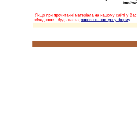
http://w
Якщо при прочитанні матеріала на нашому сайті у Вас
обладнання, будь ласка,
заповніть наступну форму