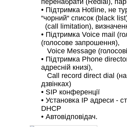
перенабрати
(Redial),
пар
•
Підтримка
Hotline,
не
ту
“
чорний“
список (black list
(call limitation),
визначен
•
Підтримка
Voice mail (
го
(
голосове запрошення
),
Voice Message (
голосов
•
Підтримка
Phone director
адресній книзі
),
Call record direct dial (
на
дзвінках
)
• SIP
конференції
•
Установка IP адреси - 
DHCP
•
Автовідповідач.