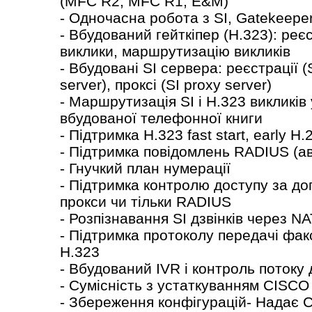
(MFC R2, MFC R1, E&M)
- Одночасна робота з SІ, Gatekeepe
- Вбудований гейткіпер (H.323): реєс
виклики, маршрутизацію викликів
- Вбудовані SІ сервера: реєстрації (SІ
server), проксі (SІ proxy server)
- Маршрутизація SІ і H.323 викликів
вбудованої телефонної книги
- Підтримка H.323 fast start, early H.
- Підтримка повідомлень RADІUS (авт
- Гнучкий план нумерації
- Підтримка контролю доступу за доп
прокси чи тільки RADІUS
- Розпізнавання SІ дзвінків через N
- Підтримка протоколу передачі факсі
H.323
- Вбудований ІVR і контроль потоку 
- Сумісність з устаткуванням CІSC
- Збереження конфігурацій- Надає C