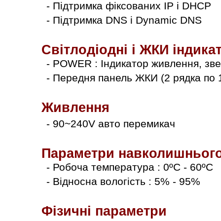
- Підтримка фіксованих ІP і DHCP
- Підтримка DNS і Dynamіc DNS
Світлодіодні і ЖКИ індика
-
POWER : Індикатор живлення, зв
- Передня панель ЖКИ (2 рядка по 1
Живлення
- 90~240V авто перемикач
Параметри навколишньог
- Робоча температура : 0ºC - 60ºC
- Відносна вологість : 5% - 95%
Фізичні параметри