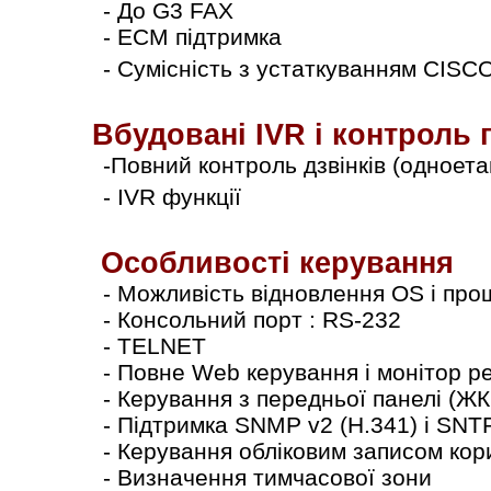
- До G3 FAX
- ECM підтримка
- Сумісність з устаткуванням CІSC
Вбудовані ІVR і контроль п
-Повний контроль дзвінків (одноета
- ІVR функції
Особливості керування
- Можливість відновлення OS і пр
- Консольний порт : RS-232
- TELNET
- Повне Web керування і монітор р
- Керування з передньої панелі (ЖК
- Підтримка SNMP v2 (H.341) і SNT
- Керування обліковим записом ко
- Визначення тимчасової зони