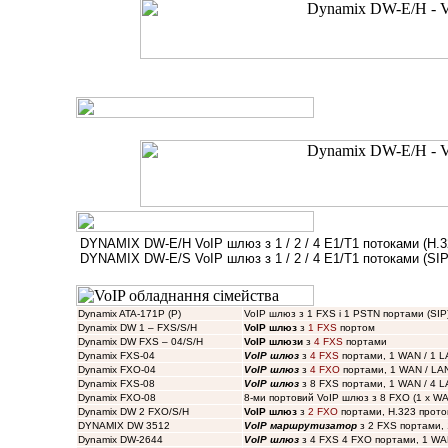
DYNAMIX DW-E/H VoIP шлюз з 1 / 2 / 4 E1/T1 потоками (H.
DYNAMIX DW-E/S VoIP шлюз з 1 / 2 / 4 E1/T1 потоками (SIP
Dynamix ATA-171P (P)
VoIP шлюз з 1 FXS і 1 PSTN портами (SIP
Dynamix DW 1 – FXS/S/H
VoIP шлюз
з
1 FXS
портом
Dynamix DW FXS – 04/S/H
VoIP шлюзи
з
4 FXS
портами
Dynamix FXS-04
VoIP шлюз
з
4 FXS
портами, 1 WAN / 1 L
Dynamix FXO-04
VoIP шлюз
з
4 FXO
портами, 1 WAN / LAN
Dynamix FXS-08
VoIP шлюз
з 8 FXS портами, 1 WAN / 4 
Dynamix FXO-08
8-ми портовий VoIP шлюз з 8 FXO (1 x WA
Dynamix DW 2 FXO/S/H
VoIP шлюз
з
2 FXO
портами, H.323 прото
DYNAMIX DW 3512
VoIP маршрутизатор
з 2 FXS портами, 
Dynamix DW-2644
VoIP шлюз
з 4 FXS 4 FXO портами, 1 WA