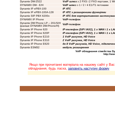
Dynamix DW-2522
VoIP шлюз
з 2 FXS і 2 FXO портами, 1 WA
DYNAMIX DW - E/H
VoIP шлюз
з 1 / 2 / 4 E1/T1 потоками
Dynamix IP ePBX-100
IP ATC
Dynamix IP ePBX-100A-128
IP ATC з розширеними функціями
Dynamix SIP PBX 6200x
IP ATC для корпоративного застосува
DYNAMIX IP Phone
VoIP-телефон
Dynamix DW Phone LP – 201/S/H
VoIP-телефон
(раніше DYNAMIX DW-Phone/H
)
Dynamix IP Phone 620
IP-телефон (SIP/ IAX2), 1 x WAN і 1 x LAN
Dynamix IP Phone 620P
IP-телефон (SIP/ IAX2), 1 x WAN і 1 x LAN
Dynamix IP Phone E210
1 VoIP рахунок, HD Voice
Dynamix IP Phone E310
2 VoIP рахунка, HD Voice
Dynamix IP Phone E620
до 8 VoIP рахунків, HD Voice, підключе
Dynamix ESM32
модуль розширення
VoIP
обладнання сімейства Dyna
http://w
Якщо при прочитанні матеріала на нашому сайті у Вас
обладнання, будь ласка,
заповніть наступну форму