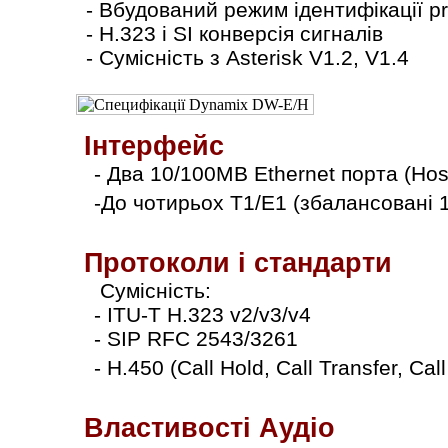
- Вбудований режим ідентифікації pr
- H.323 і SІ конверсія сигналів
- Сумісність з Asterisk V1.2, V1.4
Інтерфейс
- Два 10/100MB Ethernet порта (Host
-
До чотирьох T1/E1 (збалансовані
Протоколи і стандарти
Сумісність:
- ITU-T H.323 v2/v3/v4
- SIP RFC 2543/3261
- H.450 (Call Hold, Call Transfer, Call
Властивості Аудіо