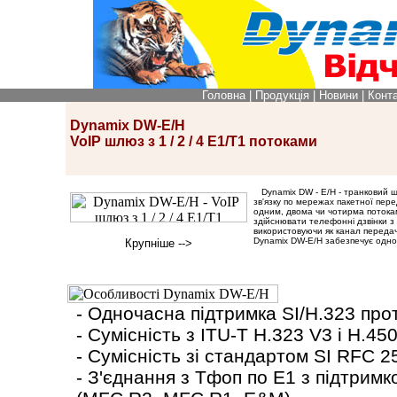
Головна
|
Продукція
|
Новини
|
Конт
Dynamix DW-E/H
VoIP шлюз з 1 / 2 / 4 E1/T1 потоками
Dynamix DW - E/H - транковий шл
зв'язку по мережах пакетної пере
одним, двома чи чотирма потокам
здійснювати телефонні дзвінки з
використовуючи як канал передач
Dynamіx DW-E/H забезпечує одноча
Крупніше -->
- Одночасна підтримка SІ/H.323 про
- Сумісність з ІTU-T H.323 V3 і H.45
- Сумісність зі стандартом SІ RFC 
- З'єднання з Тфоп по E1 з підтрим