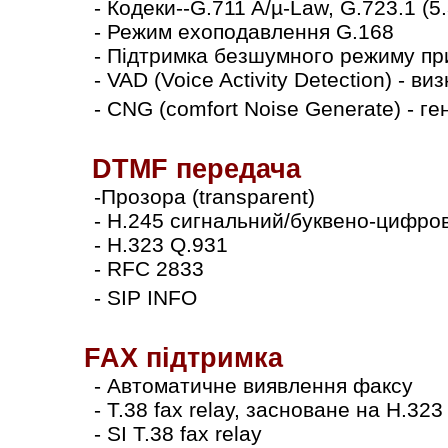
- Кодеки--G.711 A/µ-Law, G.723.1 (5
- Режим ехоподавлення G.168
-
Підтримка безшумного режиму пр
- VAD (Voіce Actіvіty Detectіon) - ви
- CNG (comfort Noіse Generate) - ге
DTMF передача
-Прозора (transparent)
- H.245 сигнальний/буквено-цифро
- H.323 Q.931
- RFC 2833
- SIP INFO
FAX
підтримка
-
Автоматичне виявлення факсу
- T.38 fax relay, засноване на H.32
- SІ T.38 fax relay