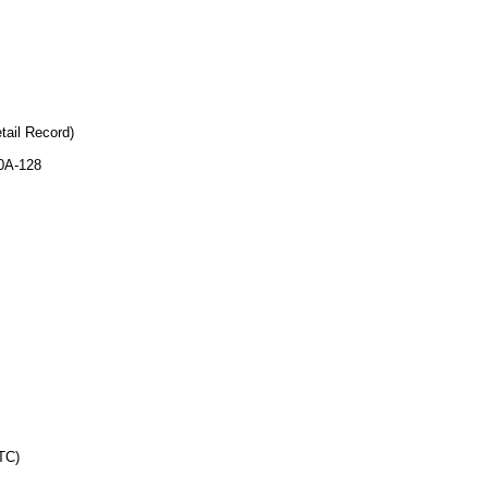
tail Record)
0A-128
ТС)