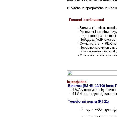
шлюз можна застосовувати в п
Вбудована програмована маршру
Головні особливості
-
Велика кількість порті
-
Розширені сервіси: вбу
–
для корпоративного і
-
Побудова
VoIP
систем 
-
Сумісність з
IP PBX
не
-
Перевірена сумісність 
поширюваних (Asterisk, T
-
Можливість використа
Інтерфейси:
Ethernet (RJ-45, 10/100 base-T
- 1-WAN порт для підключенн
- 4-LAN порта для підключенн
Телефонні порти (RJ-11)
- 4 порти FXO ,
для під