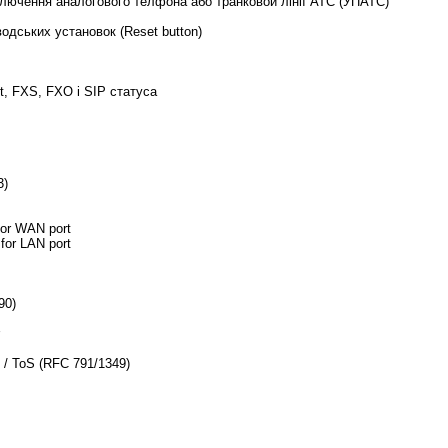
ключення аналогового телфона або транковой лінії
АТС (УПАТС)
водських установок
(Reset button)
t, FXS, FXO і
SIP статуса
3)
)
for WAN port
for LAN port
90)
r
 / ToS (RFC 791/1349)