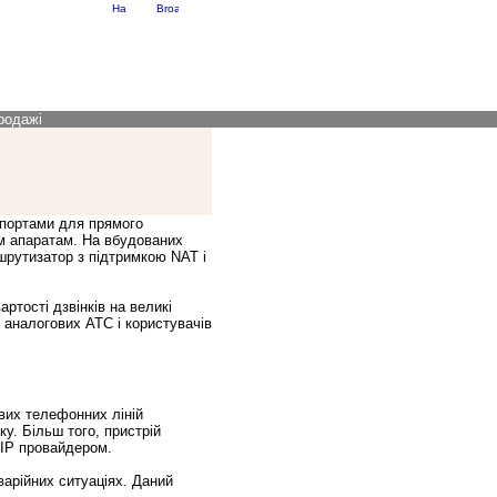
RU
EN
родажі
портами для прямого
м апаратам. На вбудованих
шрутизатор з підтримкою NAT і
артості дзвінків на великі
 аналогових АТС і користувачів
вих телефонних ліній
у. Більш того, пристрій
P провайдером.
варійних ситуаціях. Даний