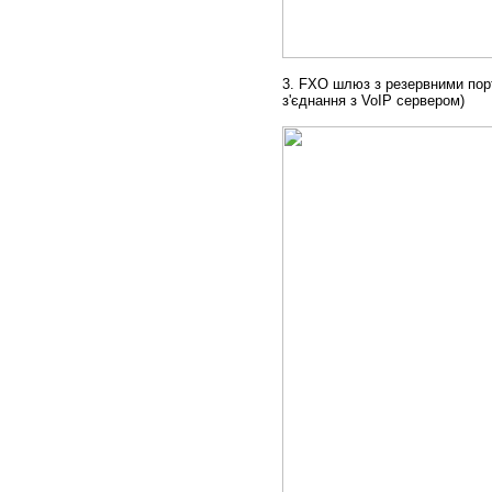
3. FXO
шлюз з резервними пор
з'єднання з
VoIP сервером)