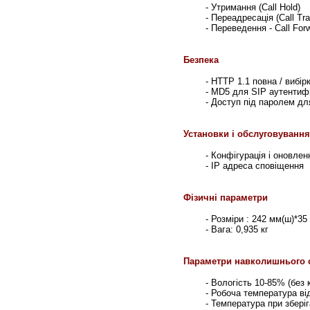
-
Утримання
(Call Hold)
-
Переадресація
(Call Tra
- Переведення - Call For
Безпека
- HTTP 1.1
повна / вибір
- MD5 для SIP
аутентифі
- Доступ під паролем дл
Установки і обслуговування
-
Конфігурація і оновлен
- IP
адреса сповіщення
Фізичні параметри
- Розміри : 242 мм(ш)*35
- Вага: 0,935 кг
Параметри навколишнього 
-
Вологість 10-85% (без 
-
Робоча температура ві
-
Температура при зберіг