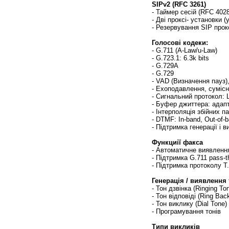
SIPv2 (RFC 3261)
- Таймер сесій (RFC 4028
-
Дві проксі- установки (
-
Резервування SIP прокс
Голосові кодеки:
- G.711 (A-Law/u-Law)
- G.723.1: 6.3k bits
- G.729A
- G.729
- VAD (
Визначення пауз)
-
Ехоподавлення, сумісн
-
Сигнальний протокол
: 
-
Буфер джиттера: адапт
-
Інтерполяція збійних п
- DTMF: In-band, Out-of-b
-
Підтримка генерації і 
Функциії факса
-
Автоматичне виявленн
-
Підтримка
G.711 pass-t
-
Підтримка протоколу
T.
Генерація /
виявлення
- Тон
дзвінка
(Ringing To
- Тон
відповіді
(Ring Back
- Тон
виклику
(Dial Tone)
-
Програмування тонів
Типи викликів