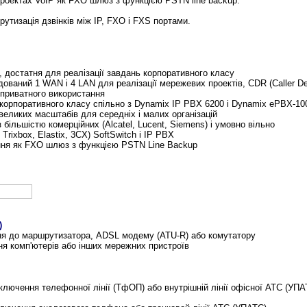
роектах
VoIP як FXO
шлюз з функцією
PSTN line backup.
тизація дзвінків між IP, FXO і FXS портами
.
в, достатня для реалізації завдань корпоративного класу
дований 1 WAN і 4 LAN для реалізації мережевих проектів
, CDR (Caller De
 приватного використання
корпоративного класу спільно з
Dynamix IP PBX 6200 і Dynamix ePBX-10
великих масштабів для середніх і малих організацій
з більшістю комерційних
(Alcatel, Lucent, Siemens)
і умовно вільно
rixbox, Elastix, 3CX) SoftSwitch і IP PBX
ння як FXO шлюз з функцією
PSTN Line Backup
)
я до маршрутизатора, ADSL модему (ATU-R) або комутатору
я комп'ютерів або інших мережних пристроїв
ключення телефонної лінії
(ТфОП)
або внутрішній лінії офісної
АТС (УПА