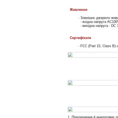
Живлення
-
Зовнішнє джерело жив
-
вхідна напруга
AC100V
-
вихідна напруга
- DC 
Cертифікати
- FCC (Part 15, Class B) 
1.
Підключення 4 аналогових т