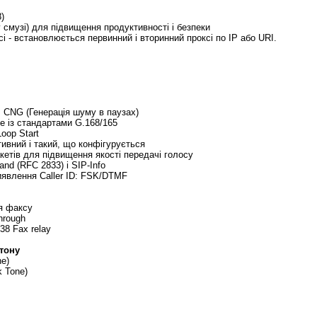
)
у смузі) для підвищення продуктивності і безпеки
і - встановлюється первинний і вторинний проксі по IP або
URI.
, CNG (Генерація шуму в паузах
)
е із стандартами
G.168/165
Loop Start
ивний і такий, що конфігурується
акетів для підвищення якості передачі голосу
and (RFC 2833) і SIP-Info
виявлення
Caller ID: FSK/DTMF
я факсу
hrough
38 Fax relay
тону
ne)
 Tone)