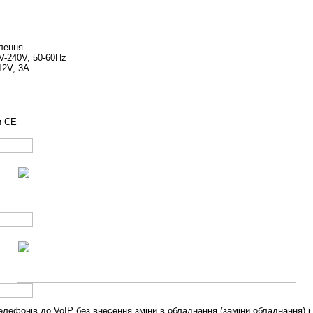
лення
-240V, 50-60Hz
12V, 3A
и CE
елефонів до
VoIP
без внесення зміни в обладнання (заміни обладнання) і