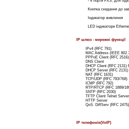
- 4 порти FXS,
для під
Кнопка скидання до за
Індикатор живлення
LED
індикатори Etherne
IP шлюз -
мережні функції
IPv4 (RFC 791)
MAC Address (IEEE 802.
PPPoE Client (RFC 2516
DNS Client
DHCP Client (RFC 2131) 
DHCP Server (RFC 2131) 
NAT (RFC 1631)
TCP/UDP (RFC 793/768)
ICMP (RFC 792)
RTP/RTCP (RFC 1889/18
SNTP (RFC 2030)
TFTP Client Telnet Serve
HTTP Server
QoS: DiffServ (RFC 2475)
IP телефонія(VoIP)