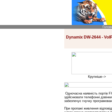
Голов
Dynamix DW-2644 - VoIP
Крупніше-->
Одночасна наявність портів F
здійснювати телефонні дзвінки
забезпечує гнучку програмова
При пропажі живлення відповід