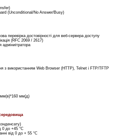
nsfer)
ward (Unconditional/No Answer/Busy)
кова перевірка достовірності для веб-сервера доступу
кація
(RFC 2069 / 2617)
я адміниітратора
ня з використанням
Web Browser (HTTP), Telnet і FTP/TFTP
 мм(в)*160 мм(д)
середовища
конденсату)
д
0 до +45 °С
анні від
0 до + 55 °С