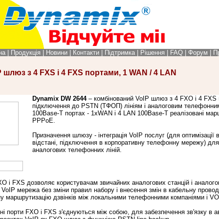
на
|
Продукція
|
Новини
|
Контакти
|
Підтримка
|
Рішення
|
FAQ
|
Форум
|
П
 шлюз з 4 FXS і 4 FXS портами, 1 WAN / 4 LAN
Dynamix DW 2644
–
комбінований
VoIP шлюз з 4 FXO і 4 FXS
підключення до PSTN (ТФОП) лініям і аналоговим телефонни
100Base-T портах - 1xWAN і 4 LAN 100Base-T
реалізовані мар
PPPoE.
Призначення шлюзу - інтеграція VoIP послуг (для оптимізації в
відстані, підключення в корпоративну телефонну мережу) для
аналогових телефонних ліній
.
XO і FXS дозволяє користувачам звичайних аналогових станцій і аналого
VoIP
мережа без зміни правил набору і внесення змін в кабельну проводк
ну маршрутизацію дзвінків між локальними телефонними компаніями і
VOI
ні порти FXO і FXS з'єднуються між собою, для забезпечення зв'язку в а