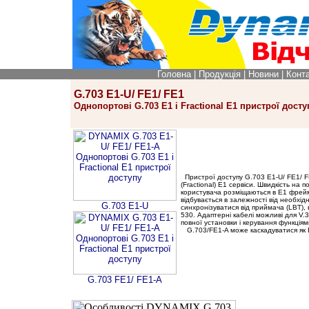
Головна
|
Продукція
|
Новини
|
Конт
G.703 E1-U/ FE1/ FE1
Однопортові G.703 E1 і Fractional E1 пристрої досту
Пристрої доступу G.703 E1-U/ FE1/ 
(Fractіonal) E1 сервіси. Швидкість на
користувача розміщаються в E1 фрейм
відбувається в залежності від необхід
G.703 E1-U
синхронізуватися від приймача (LBT)
530. Адаптерні кабелі можливі для V.3
повної установки і керування функція
G.703/FE1-A може каскадуватися як 
G.703 FE1/ FE1-A