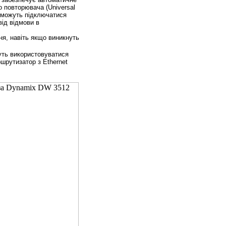
 повторювача (Universal
і можуть підключатися
від відмови в
я, навіть якщо виникнуть
ть використовуватися
шрутизатор з Ethernet