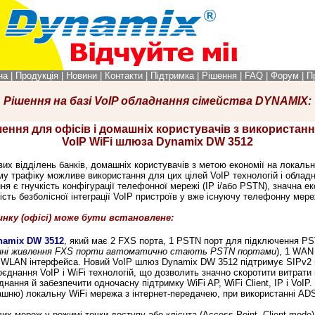
на
|
Продукція
|
Новини
|
Контакти
|
Підтримка
|
Рішення
|
FAQ
|
Форум
|
П
Рішення на базі VoIP обладнання сімейства DYNAMIX:
шення для офісів і домашніх користувачів з використан
VoIP WiFi шлюза Dynamix DW 3512
х відділень банків, домашніх користувачів з метою економії на локальн
у трафіку можливе використання для цих цілей
VoIP технологій
і облад
 є гнучкість конфігурації телефонної мережі (IP і/або PSTN), значна еко
сть безболісної інтеграції VoIP пристроїв у вже існуючу телефонну мер
инку (офісі) може бути встановлене:
namix DW 3512
, який має 2 FXS порта, 1 PSTN порт для підключення PST
енні живлення FXS порти автоматично стають PSTN портами
), 1 WAN
g WLAN інтерфейса. Новий VoIP шлюз Dynamix DW 3512 підтримує SIPv2 
єднання VoIP і WiFi технологій, що дозволить значно скоротити витрати н
нання й забезпечити одночасну підтримку WiFi AP, WiFi Client, IP і VoIP
ашню) локальну WiFi мережа з інтернет-передачею, при використанні ADS
 мереж у режимі точки доступу або клієнта (Access Point, Client mode