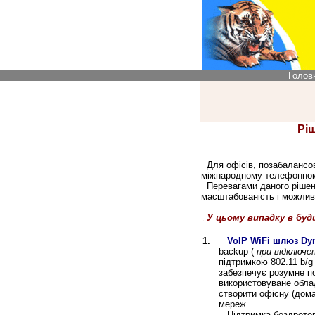
Голов
Рі
Для офісів, позабалансови
міжнародному телефонном
Перевагами даного рішення
масштабованість і можливі
У цьому випадку в буд
1.
VoIP WiFi шлюз Dy
backup (
при відключ
підтримкою 802.11 b/
забезпечує розумне по
використовуване облад
створити офісну (дом
мереж.
Підтримка бездротових