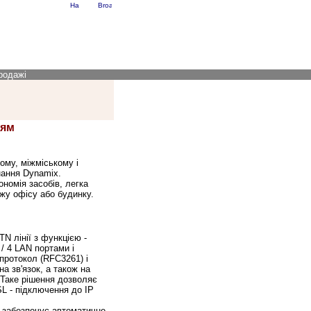
RU
EN
родажі
ням
ому, міжміському і
нання Dynamix.
номія засобів, легка
ежу офісу або будинку.
N лінії з функцією -
 / 4 LAN портами і
протокол (RFC3261) і
а зв'язок, а також на
. Таке рішення дозволяє
L - підключення до IP
) забезпечує автоматичне