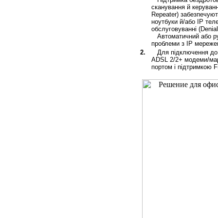
сканування й керуван
Repeater) забезпечуют
ноутбуки й/або IP тел
обслуговуванні (Denial
Автоматичний або руч
проблеми з ІP мереже
2.
Для підключення до І
ADSL 2/2+ модеми/ма
портом і підтримкою Fi