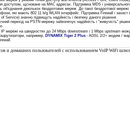
ня доступом, щсноване на MAC адресах. Підтримка WDS і універсального
ь об'єднання декількох бездротових мереж. До такої бездротової мереж
ефони, які мають 802.11 b/g WLAN інтерфейс. Підтримка Fіrewall і захист 
 of Service) значно підвищуть надійність і безпеку даного рішення.
ний перехід на PSTN мережу забезпечує надійність і "живучість" рішенн
ю.
P мережі на швидкостях до 24 Mbps downstream і 1 Mbps upstream
можу
ршрутизатори, например,
DYNAMIX Tiger 2 Plus
- ADSL 2/2+ модем / мар
rewall.