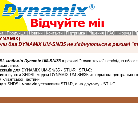
на
|
Продукція
|
Новини
|
Контакти
|
Підтримка
|
Рішення
|
FAQ
|
Форум
|
П
DYNAMIX)
оли два DYNAMIX UM-SN/35 не з'єднуються в режимі "
SL модемів Dynamix UM-SN/35
в режимі "точка-точка" необхідно обов'
 всю лінію.
ежимів для DYNAMIX UM-SN/35 - STU-R і STU-C:
истовувати SHDSL модем DYNAMIX UM-SN/35 як термінал центрального
клієнтської частини.
 з SHDSL модемів установити STU-R, а на другому - STU-C.