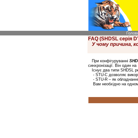
Голов
FAQ (SHDSL серія 
У чому причина, к
При конфігуруванні
SHD
синхронізації. Він один на
Існує два типи SHDSL р
- STU-C дозволяє викор
- STU-R – як обладнання 
Вам необхідно на одному