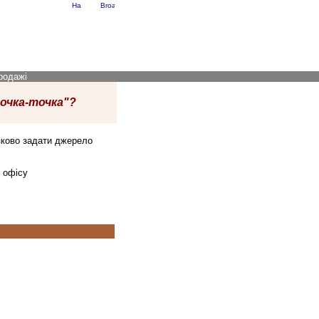
RU
EN
родажі
точка-точка"?
язково задати джерело
 офісу